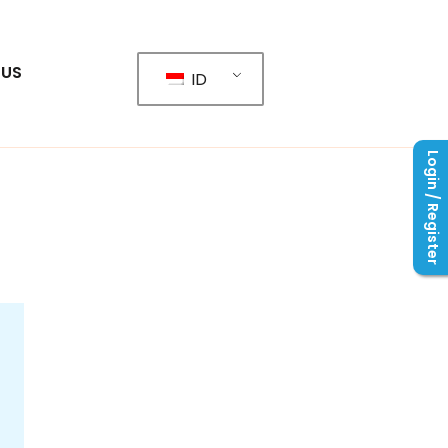
 US
ID
Login / Register